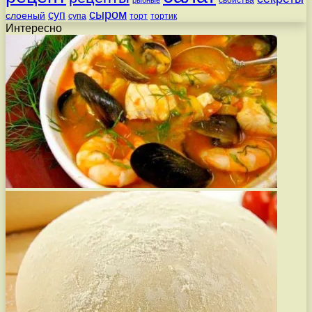
сыром
суп
слоеный
супа
торт
тортик
Интересно