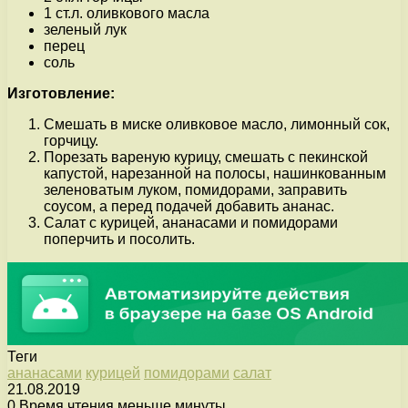
1 ст.л. оливкового масла
зеленый лук
перец
соль
Изготовление:
Смешать в миске оливковое масло, лимонный сок,
горчицу.
Порезать вареную курицу, смешать с пекинской
капустой, нарезанной на полосы, нашинкованным
зеленоватым луком, помидорами, заправить
соусом, а перед подачей добавить ананас.
Салат с курицей, ананасами и помидорами
поперчить и посолить.
Теги
ананасами
курицей
помидорами
салат
21.08.2019
0
Время чтения меньше минуты