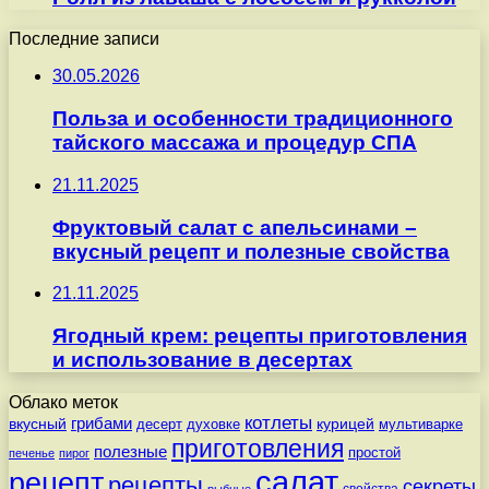
Последние записи
30.05.2026
Польза и особенности традиционного
тайского массажа и процедур СПА
21.11.2025
Фруктовый салат с апельсинами –
вкусный рецепт и полезные свойства
21.11.2025
Ягодный крем: рецепты приготовления
и использование в десертах
Облако меток
котлеты
вкусный
грибами
курицей
десерт
духовке
мультиварке
приготовления
полезные
простой
печенье
пирог
салат
рецепт
рецепты
секреты
свойства
рыбные