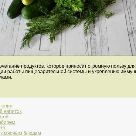
 сочетание продуктов, которое приносит огромную пользу д
ии работы пищеварительной системы и укреплению иммунит
лами.
ления
й напиток
ятой
имбирем
ето
е к мясным блюдам