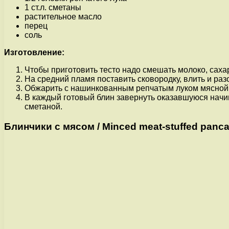
1 ст.л. сметаны
растительное масло
перец
соль
Изготовление:
Чтобы приготовить тесто надо смешать молоко, сахар
На средний пламя поставить сковородку, влить и раз
Обжарить с нашинкованным репчатым луком мясной фа
В каждый готовый блин завернуть оказавшуюся начин
сметаной.
Блинчики с мясом / Minced meat-stuffed pancak