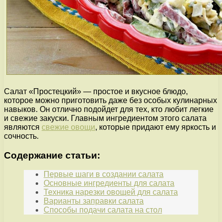
Салат «Простецкий» — простое и вкусное блюдо,
которое можно приготовить даже без особых кулинарных
навыков. Он отлично подойдет для тех, кто любит легкие
и свежие закуски. Главным ингредиентом этого салата
являются
свежие овощи
, которые придают ему яркость и
сочность.
Содержание статьи:
Первые шаги в создании салата
Основные ингредиенты для салата
Техника нарезки овощей для салата
Варианты заправки салата
Способы подачи салата на стол