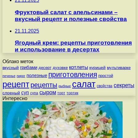
21.11.2025
Фруктовый салат с апельсинами –
вкусный рецепт и полезные свойства
21.11.2025
Ягодный крем: рецепты приготовления
и использование в десертах
Облако меток
котлеты
вкусный
грибами
курицей
десерт
духовке
мультиварке
приготовления
полезные
простой
печенье
пирог
салат
рецепт
рецепты
секреты
свойства
рыбные
сыром
суп
слоеный
супа
торт
тортик
Интересно