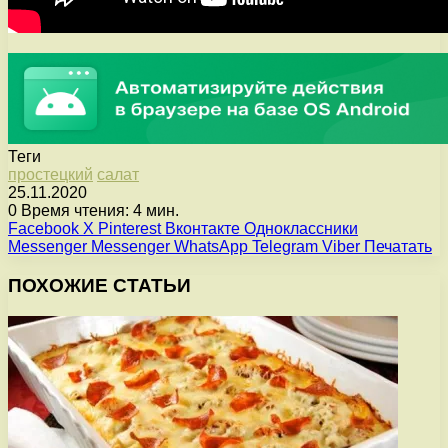
Теги
простецкий
салат
25.11.2020
0
Время чтения: 4 мин.
Facebook
X
Pinterest
Вконтакте
Одноклассники
Messenger
Messenger
WhatsApp
Telegram
Viber
Печатать
ПОХОЖИЕ СТАТЬИ