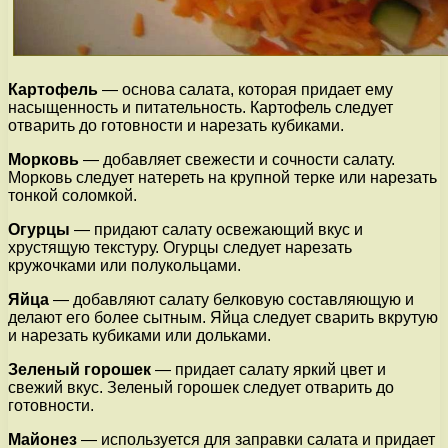
Картофель
— основа салата, которая придает ему
насыщенность и питательность. Картофель следует
отварить до готовности и нарезать кубиками.
Морковь
— добавляет свежести и сочности салату.
Морковь следует натереть на крупной терке или нарезать
тонкой соломкой.
Огурцы
— придают салату освежающий вкус и
хрустящую текстуру. Огурцы следует нарезать
кружочками или полукольцами.
Яйца
— добавляют салату белковую составляющую и
делают его более сытным. Яйца следует сварить вкрутую
и нарезать кубиками или дольками.
Зеленый горошек
— придает салату яркий цвет и
свежий вкус. Зеленый горошек следует отварить до
готовности.
Майонез
— используется для заправки салата и придает