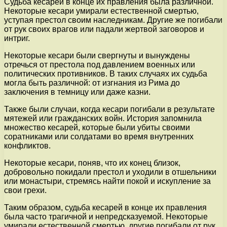
Судьба кесарей в конце их правления была различной.
Некоторые кесари умирали естественной смертью,
уступая престол своим наследникам. Другие же погибали
от рук своих врагов или падали жертвой заговоров и
интриг.
Некоторые кесари были свергнуты и вынуждены
отречься от престола под давлением военных или
политических противников. В таких случаях их судьба
могла быть различной: от изгнания из Рима до
заключения в темницу или даже казни.
Также были случаи, когда кесари погибали в результате
мятежей или гражданских войн. История запомнила
множество кесарей, которые были убиты своими
соратниками или солдатами во время внутренних
конфликтов.
Некоторые кесари, поняв, что их конец близок,
добровольно покидали престол и уходили в отшельники
или монастыри, стремясь найти покой и искупление за
свои грехи.
Таким образом, судьба кесарей в конце их правления
была часто трагичной и непредсказуемой. Некоторые
умирали естественной смертью, другие погибали от рук