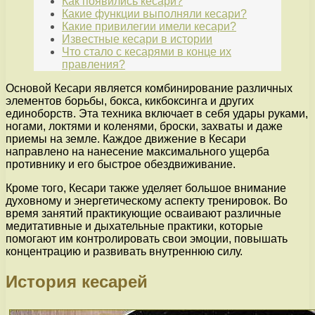
Как появились кесари?
Какие функции выполняли кесари?
Какие привилегии имели кесари?
Известные кесари в истории
Что стало с кесарями в конце их
правления?
Основой Кесари является комбинирование различных
элементов борьбы, бокса, кикбоксинга и других
единоборств. Эта техника включает в себя удары руками,
ногами, локтями и коленями, броски, захваты и даже
приемы на земле. Каждое движение в Кесари
направлено на нанесение максимального ущерба
противнику и его быстрое обездвиживание.
Кроме того, Кесари также уделяет большое внимание
духовному и энергетическому аспекту тренировок. Во
время занятий практикующие осваивают различные
медитативные и дыхательные практики, которые
помогают им контролировать свои эмоции, повышать
концентрацию и развивать внутреннюю силу.
История кесарей