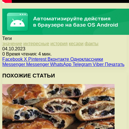
Теги
значение
интересные
история
кесари
факты
04.10.2023
0
Время чтения: 4 мин.
Facebook
X
Pinterest
Вконтакте
Одноклассники
Messenger
Messenger
WhatsApp
Telegram
Viber
Печатать
ПОХОЖИЕ СТАТЬИ