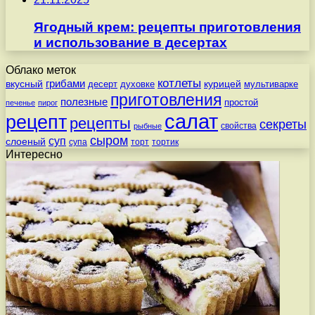
Ягодный крем: рецепты приготовления
и использование в десертах
Облако меток
котлеты
вкусный
грибами
курицей
десерт
духовке
мультиварке
приготовления
полезные
простой
печенье
пирог
салат
рецепт
рецепты
секреты
свойства
рыбные
сыром
суп
слоеный
супа
торт
тортик
Интересно