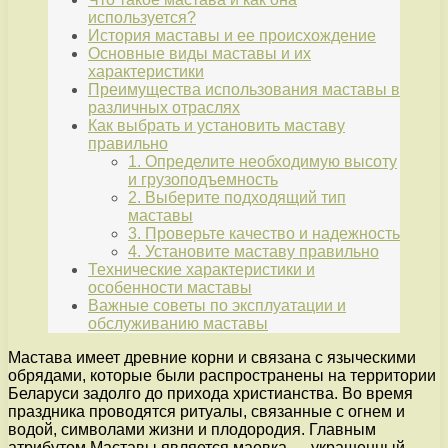
используется?
История маставы и ее происхождение
Основные виды маставы и их
характеристики
Преимущества использования маставы в
различных отраслях
Как выбрать и установить маставу
правильно
1. Определите необходимую высоту
и грузоподъемность
2. Выберите подходящий тип
маставы
3. Проверьте качество и надежность
4. Установите маставу правильно
Технические характеристики и
особенности маставы
Важные советы по эксплуатации и
обслуживанию маставы
Мастава имеет древние корни и связана с языческими
обрядами, которые были распространены на территории
Беларуси задолго до прихода христианства. Во время
праздника проводятся ритуалы, связанные с огнем и
водой, символами жизни и плодородия. Главным
атрибутом Маставы является маевка — украшенный