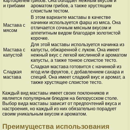
картофелем
грибов. Она обладает нежным вкусом и
и грибами
ароматом грибов, а также хрустящим
слоистым тестом.
В этом варианте маставы в качестве
начинки используется фарш из мяса. Она
Мастава с
отличается сочным мясным вкусом и
мясом
аппетитным видом благодаря золотистой
корочке.
Для этой маставы используется начинка из
Мастава с
капусты, обжаренной с луком. Она имеет
капустой
нежный вкус с легкой кислинкой и ароматом
капусты, а также тонкое слоистое тесто.
Сладкая мастава готовится с начинкой из
Сладкая
ягод или фруктов, с добавлением сахара и
мастава
специй. Она имеет сладкий вкус и аромат, а
также хрустящее слоистое тесто.
Каждый вид маставы имеет своих поклонников и
является популярным блюдом на белорусском столе.
Выбор вида маставы зависит от предпочтений вкуса и
настроения, но каждый из них обязательно порадует
своим уникальным вкусом и ароматом.
Преимущества использования