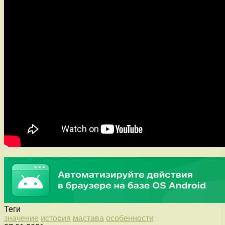
Теги
значение
история
мастава
особенности