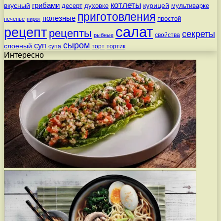
котлеты
вкусный
грибами
курицей
десерт
духовке
мультиварке
приготовления
полезные
простой
печенье
пирог
салат
рецепт
рецепты
секреты
свойства
рыбные
сыром
суп
слоеный
супа
торт
тортик
Интересно