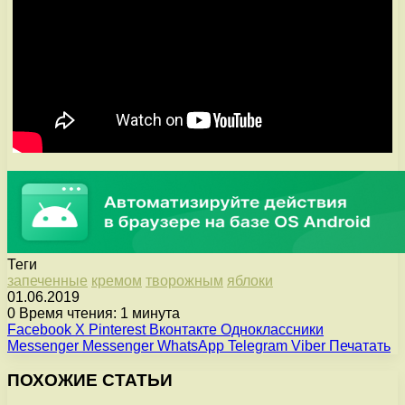
Теги
запеченные
кремом
творожным
яблоки
01.06.2019
0
Время чтения: 1 минута
Facebook
X
Pinterest
Вконтакте
Одноклассники
Messenger
Messenger
WhatsApp
Telegram
Viber
Печатать
ПОХОЖИЕ СТАТЬИ