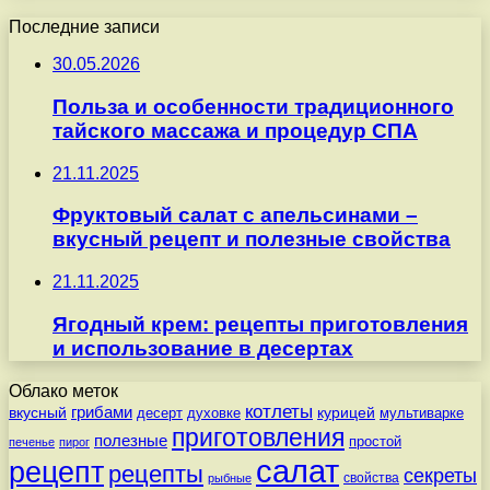
Последние записи
30.05.2026
Польза и особенности традиционного
тайского массажа и процедур СПА
21.11.2025
Фруктовый салат с апельсинами –
вкусный рецепт и полезные свойства
21.11.2025
Ягодный крем: рецепты приготовления
и использование в десертах
Облако меток
котлеты
вкусный
грибами
курицей
десерт
духовке
мультиварке
приготовления
полезные
простой
печенье
пирог
салат
рецепт
рецепты
секреты
свойства
рыбные