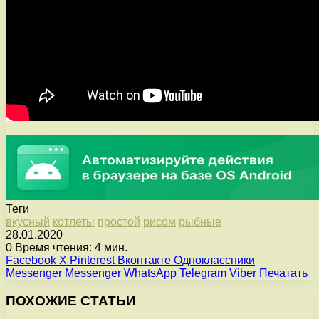
Теги
вкусный
котлеты
простой
рисом
рыбные
28.01.2020
0
Время чтения: 4 мин.
Facebook
X
Pinterest
Вконтакте
Одноклассники
Messenger
Messenger
WhatsApp
Telegram
Viber
Печатать
ПОХОЖИЕ СТАТЬИ