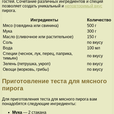
гостей. Сочетание различных ингредиентов и специй
позволяет создать уникальный и
неповторимый вкус
пирога.
Ингредиенты
Количество
Мясо (говядина или свинина)
500 г
Мука
300 г
Масло (сливочное или растительное)
150 г
Соль
по вкусу
Вода
100 мл
Специи (чеснок, лук, перец, паприка,
по вкусу
тимьян)
Зелень (петрушка, укроп)
по вкусу
Овощи (морковь, грибы)
по вкусу
Приготовление теста для мясного
пирога
Для приготовления теста для мясного пирога вам
понадобятся следующие ингредиенты:
Мука
— 2 стакана