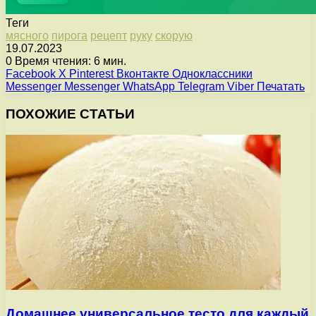
Теги
мясного
пирога
рецепт
руку
скорую
19.07.2023
0
Время чтения: 6 мин.
Facebook
X
Pinterest
Вконтакте
Одноклассники
Messenger
Messenger
WhatsApp
Telegram
Viber
Печатать
ПОХОЖИЕ СТАТЬИ
Домашнее универсальное тесто для каждый