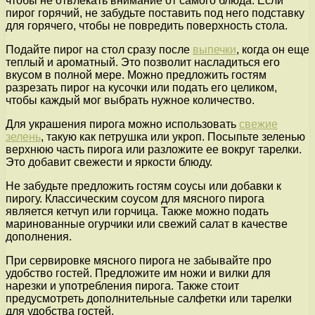
чтобы не отвлекать внимание от самого блюда. Если
пирог горячий, не забудьте поставить под него подставку
для горячего, чтобы не повредить поверхность стола.
Подайте пирог на стол сразу после
выпечки
, когда он еще
теплый и ароматный. Это позволит насладиться его
вкусом в полной мере. Можно предложить гостям
разрезать пирог на кусочки или подать его целиком,
чтобы каждый мог выбрать нужное количество.
Для украшения пирога можно использовать
свежие
зелень
, такую как петрушка или укроп. Посыпьте зеленью
верхнюю часть пирога или разложите ее вокруг тарелки.
Это добавит свежести и яркости блюду.
Не забудьте предложить гостям соусы или добавки к
пирогу. Классическим соусом для мясного пирога
является кетчуп или горчица. Также можно подать
маринованные огурчики или свежий салат в качестве
дополнения.
При сервировке мясного пирога не забывайте про
удобство гостей. Предложите им ножи и вилки для
нарезки и употребления пирога. Также стоит
предусмотреть дополнительные салфетки или тарелки
для удобства гостей.