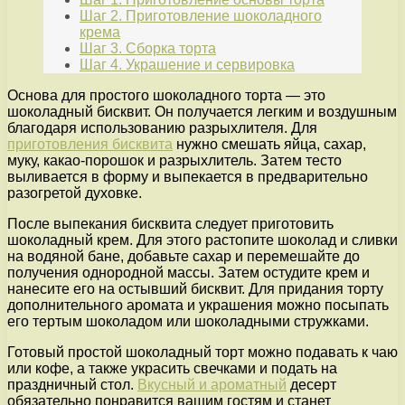
Шаг 2. Приготовление шоколадного
крема
Шаг 3. Сборка торта
Шаг 4. Украшение и сервировка
Основа для простого шоколадного торта — это
шоколадный бисквит. Он получается легким и воздушным
благодаря использованию разрыхлителя. Для
приготовления бисквита
нужно смешать яйца, сахар,
муку, какао-порошок и разрыхлитель. Затем тесто
выливается в форму и выпекается в предварительно
разогретой духовке.
После выпекания бисквита следует приготовить
шоколадный крем. Для этого растопите шоколад и сливки
на водяной бане, добавьте сахар и перемешайте до
получения однородной массы. Затем остудите крем и
нанесите его на остывший бисквит. Для придания торту
дополнительного аромата и украшения можно посыпать
его тертым шоколадом или шоколадными стружками.
Готовый простой шоколадный торт можно подавать к чаю
или кофе, а также украсить свечками и подать на
праздничный стол.
Вкусный и ароматный
десерт
обязательно понравится вашим гостям и станет