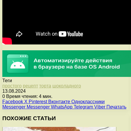
Теги
простого
рецепт
торта
шоколадного
13.08.2024
0
Время чтения: 4 мин.
Facebook
X
Pinterest
Вконтакте
Одноклассники
Messenger
Messenger
WhatsApp
Telegram
Viber
Печатать
ПОХОЖИЕ СТАТЬИ