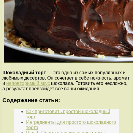
Шоколадный торт
— это одно из самых популярных и
любимых десертов. Он сочетает в себе нежность, аромат
и
неповторимый вкус
шоколада. Готовить его несложно,
а результат превзойдет все ваши ожидания.
Содержание статьи:
Как приготовить простой шоколадный
торт
Ингредиенты для простого шоколадного
торта
Шаг 1. Приготовление основы торта