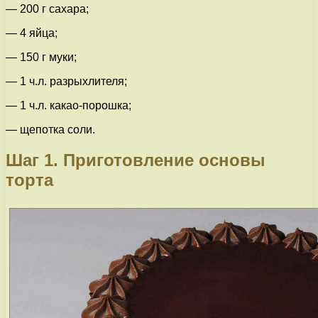
— 200 г сахара;
— 4 яйца;
— 150 г муки;
— 1 ч.л. разрыхлителя;
— 1 ч.л. какао-порошка;
— щепотка соли.
Шаг 1. Приготовление основы
торта