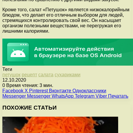
Кроме того, салат «Петушок» является низкокалорийным
блюдом, что делает его отличным выбором для людей,
стремящихся контролировать свой вес. Он насыщает
организм полезными веществами, не перегружая его
лишними калориями.
Теги
петушок
рецепт
салата
сухариками
12.10.2020
0
Время чтения: 3 мин.
Facebook
X
Pinterest
Вконтакте
Одноклассники
Messenger
Messenger
WhatsApp
Telegram
Viber
Печатать
ПОХОЖИЕ СТАТЬИ