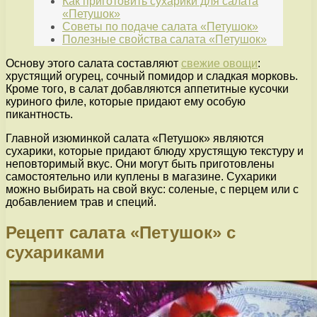
Как приготовить сухарики для салата
«Петушок»
Советы по подаче салата «Петушок»
Полезные свойства салата «Петушок»
Основу этого салата составляют
свежие овощи
:
хрустящий огурец, сочный помидор и сладкая морковь.
Кроме того, в салат добавляются аппетитные кусочки
куриного филе, которые придают ему особую
пикантность.
Главной изюминкой салата «Петушок» являются
сухарики, которые придают блюду хрустящую текстуру и
неповторимый вкус. Они могут быть приготовлены
самостоятельно или куплены в магазине. Сухарики
можно выбирать на свой вкус: соленые, с перцем или с
добавлением трав и специй.
Рецепт салата «Петушок» с
сухариками