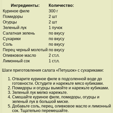
Ингредиенты:
Количество:
Куриное филе
300 г
Помидоры
2 шт
Огурцы
2 шт
Зеленый лук
1 пучок
Салатная зелень
по вкусу
Сухарики
по вкусу
Соль
по вкусу
Перец черный молотый
по вкусу
Оливковое масло
2 ст.л.
Лимонный сок
1 ст.л.
Шаги приготовления салата «Петушок» с сухариками:
Отварите куриное филе в подсоленной воде до
готовности. Остудите и нарежьте мясо кубиками.
Помидоры и огурцы вымойте и нарежьте кубиками.
Зеленый лук мелко нарежьте.
Смешайте куриное филе, помидоры, огурцы и
зеленый лук в большой миске.
Добавьте соль, перец, оливковое масло и лимонный
сок. Тщательно перемешайте.