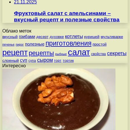
21.11.2025
Фруктовый салат с апельсинами –
вкусный рецепт и полезные свойства
Облако меток
котлеты
вкусный
грибами
курицей
десерт
духовке
мультиварке
приготовления
полезные
простой
печенье
пирог
салат
рецепт
рецепты
секреты
свойства
рыбные
сыром
суп
слоеный
супа
торт
тортик
Интересно