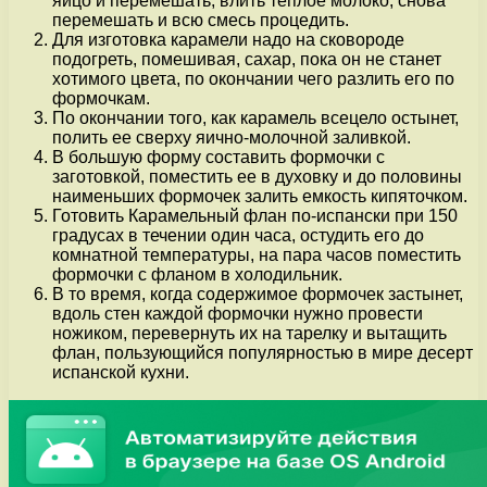
яйцо и перемешать, влить теплое молоко, снова
перемешать и всю смесь процедить.
Для изготовка карамели надо на сковороде
подогреть, помешивая, сахар, пока он не станет
хотимого цвета, по окончании чего разлить его по
формочкам.
По окончании того, как карамель всецело остынет,
полить ее сверху яично-молочной заливкой.
В большую форму составить формочки с
заготовкой, поместить ее в духовку и до половины
наименьших формочек залить емкость кипяточком.
Готовить Карамельный флан по-испански при 150
градусах в течении один часа, остудить его до
комнатной температуры, на пара часов поместить
формочки с фланом в холодильник.
В то время, когда содержимое формочек застынет,
вдоль стен каждой формочки нужно провести
ножиком, перевернуть их на тарелку и вытащить
флан, пользующийся популярностью в мире десерт
испанской кухни.