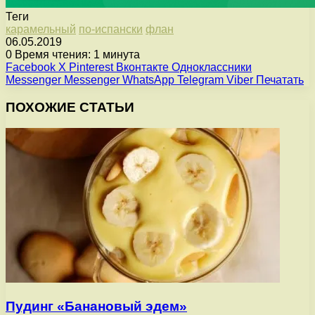
Теги
карамельный
по-испански
флан
06.05.2019
0
Время чтения: 1 минута
Facebook
X
Pinterest
Вконтакте
Одноклассники
Messenger
Messenger
WhatsApp
Telegram
Viber
Печатать
ПОХОЖИЕ СТАТЬИ
Пудинг «Банановый эдем»