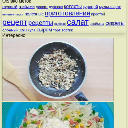
Облако меток
котлеты
вкусный
грибами
курицей
десерт
духовке
мультиварке
приготовления
полезные
простой
печенье
пирог
салат
рецепт
рецепты
секреты
свойства
рыбные
сыром
суп
слоеный
супа
торт
тортик
Интересно