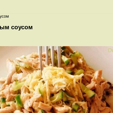
оусом
вым соусом