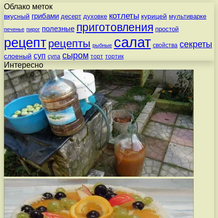
Облако меток
котлеты
вкусный
грибами
курицей
десерт
духовке
мультиварке
приготовления
полезные
простой
печенье
пирог
салат
рецепт
рецепты
секреты
свойства
рыбные
сыром
суп
слоеный
супа
торт
тортик
Интересно