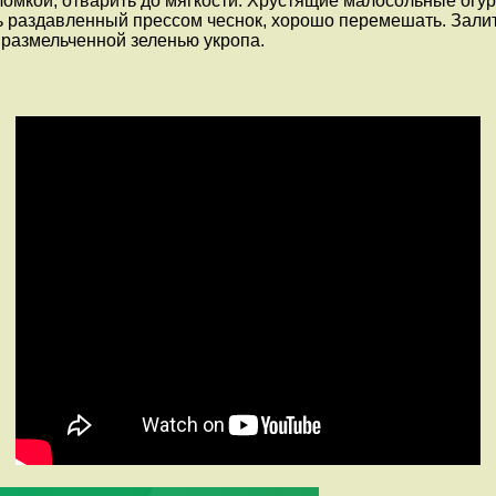
ломкой, отварить до мягкости. Хрустящие малосольные огур
ь раздавленный прессом чеснок, хорошо перемешать. Залит
 размельченной зеленью укропа.