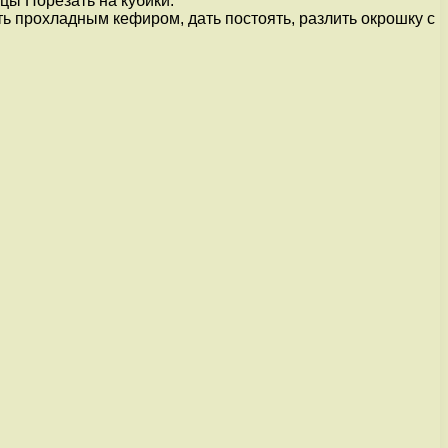
цы Порезать на кубики.
ь прохладным кефиром, дать постоять, разлить окрошку с