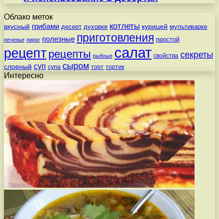
Облако меток
котлеты
вкусный
грибами
курицей
десерт
духовке
мультиварке
приготовления
полезные
простой
печенье
пирог
салат
рецепт
рецепты
секреты
свойства
рыбные
сыром
суп
слоеный
супа
торт
тортик
Интересно