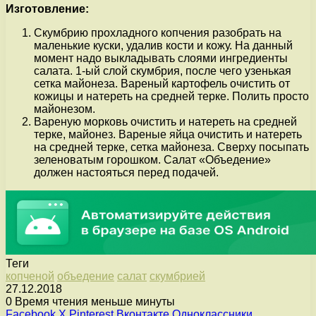
Изготовление:
Скумбрию прохладного копчения разобрать на
маленькие куски, удалив кости и кожу. На данный
момент надо выкладывать слоями ингредиенты
салата. 1-ый слой скумбрия, после чего узенькая
сетка майонеза. Вареный картофель очистить от
кожицы и натереть на средней терке. Полить просто
майонезом.
Вареную морковь очистить и натереть на средней
терке, майонез. Вареные яйца очистить и натереть
на средней терке, сетка майонеза. Сверху посыпать
зеленоватым горошком. Салат «Объедение»
должен настояться перед подачей.
Теги
копченой
объедение
салат
скумбрией
27.12.2018
0
Время чтения меньше минуты
Facebook
X
Pinterest
Вконтакте
Одноклассники