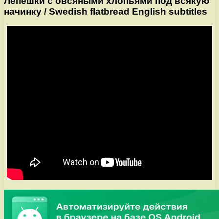
Лепёшки с овсяными хлопьями под всякую
начинку / Swedish flatbread English subtitles