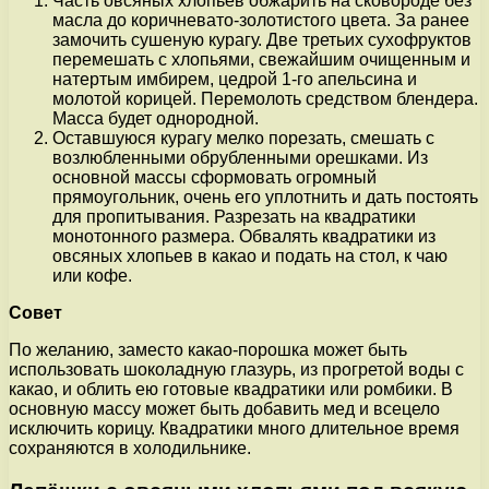
Часть овсяных хлопьев обжарить на сковороде без
масла до коричневато-золотистого цвета. За ранее
замочить сушеную курагу. Две третьих сухофруктов
перемешать с хлопьями, свежайшим очищенным и
натертым имбирем, цедрой 1-го апельсина и
молотой корицей. Перемолоть средством блендера.
Масса будет однородной.
Оставшуюся курагу мелко порезать, смешать с
возлюбленными обрубленными орешками. Из
основной массы сформовать огромный
прямоугольник, очень его уплотнить и дать постоять
для пропитывания. Разрезать на квадратики
монотонного размера. Обвалять квадратики из
овсяных хлопьев в какао и подать на стол, к чаю
или кофе.
Совет
По желанию, заместо какао-порошка может быть
использовать шоколадную глазурь, из прогретой воды с
какао, и облить ею готовые квадратики или ромбики. В
основную массу может быть добавить мед и всецело
исключить корицу. Квадратики много длительное время
сохраняются в холодильнике.