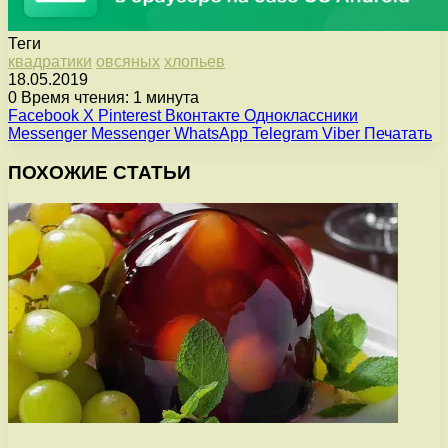
Теги
квадратики
овсяных
хлопьев
18.05.2019
0
Время чтения: 1 минута
Facebook
X
Pinterest
Вконтакте
Одноклассники
Messenger
Messenger
WhatsApp
Telegram
Viber
Печатать
ПОХОЖИЕ СТАТЬИ