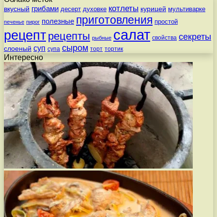
котлеты
вкусный
грибами
курицей
десерт
духовке
мультиварке
приготовления
полезные
простой
печенье
пирог
салат
рецепт
рецепты
секреты
свойства
рыбные
сыром
суп
слоеный
супа
торт
тортик
Интересно