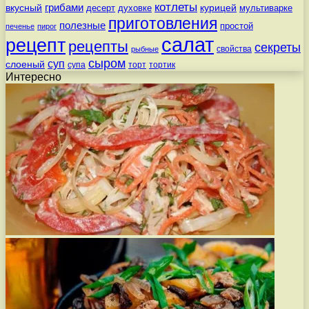
котлеты
вкусный
грибами
курицей
десерт
духовке
мультиварке
приготовления
полезные
простой
печенье
пирог
салат
рецепт
рецепты
секреты
свойства
рыбные
сыром
суп
слоеный
супа
торт
тортик
Интересно