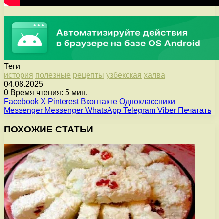
Теги
история
полезные
рецепты
узбекская
халва
04.08.2025
0
Время чтения: 5 мин.
Facebook
X
Pinterest
Вконтакте
Одноклассники
Messenger
Messenger
WhatsApp
Telegram
Viber
Печатать
ПОХОЖИЕ СТАТЬИ