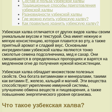
Состав и польза узбекской халвы
Традиционные способы приготовления
узбекской халвы
Разновидности узбекской халвы
Где можно купить узбекскую халву?
Как правильно хранить узбекскую халву?
Узбекская халва отличается от других видов халвы своим
уникальным вкусом и текстурой. Она имеет нежную и
мягкую консистенцию, которая плавится во рту, а также
приятный аромат и сладкий вкус. Основными
ингредиентами узбекской халвы являются тонко
смолотые семена подсолнечника, мед и сахар. Они
смешиваются в определенных пропорциях и варятся на
медленном огне до получения нужной консистенции.
Узбекская халва обладает множеством полезных
свойств. Она богата витаминами и минералами, такими
как витамин Е, железо, кальций и магний. Эти вещества
способствуют укреплению иммунной системы,
улучшению обмена веществ и пищеварения, а также
повышению энергетического уровня организма.
Что такое узбекская халва?