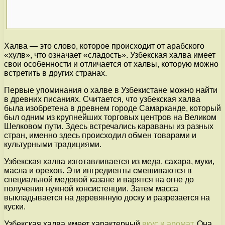
Халва — это слово, которое происходит от арабского
«хулв», что означает «сладость». Узбекская халва имеет
свои особенности и отличается от халвы, которую можно
встретить в других странах.
Первые упоминания о халве в Узбекистане можно найти
в древних писаниях. Считается, что узбекская халва
была изобретена в древнем городе Самарканде, который
был одним из крупнейших торговых центров на Великом
Шелковом пути. Здесь встречались караваны из разных
стран, именно здесь происходил обмен товарами и
культурными традициями.
Узбекская халва изготавливается из меда, сахара, муки,
масла и орехов. Эти ингредиенты смешиваются в
специальной медовой казане и варятся на огне до
получения нужной консистенции. Затем масса
выкладывается на деревянную доску и разрезается на
куски.
Узбекская халва имеет характерный
вкус и аромат
. Она