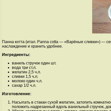
Панна котта (итал. Panna cotta — «Варёные сливки») — се
наслаждение и хранить удобнее.
Ингредиенты:
ваниль стручок один шт.
вода три ст.л.
желатин 2,5 ч.л.
сливки 1,5 ч.л.
молоко один ч.л.
сахар 1/2 ч.л.
Изготовление:
Насыпать в стакан сухой желатин, затопить комнатно
положить надрезанный вдоль ванильный стручок, дов