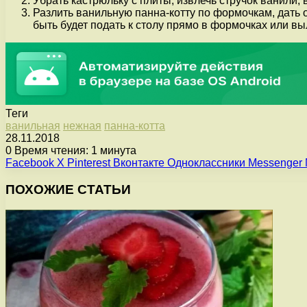
Убрать кастрюльку с плиты, извлечь стручок ванили,
Разлить ванильную панна-котту по формочкам, дать о
быть будет подать к столу прямо в формочках или вы
Теги
ванильная
нежная
панна-котта
28.11.2018
0
Время чтения: 1 минута
Facebook
X
Pinterest
Вконтакте
Одноклассники
Messenger
ПОХОЖИЕ СТАТЬИ