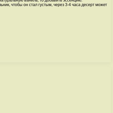
 натуральную ваниль, то добавить эссенцию.
ник, чтобы он стал густым, через 3-4 часа десерт может