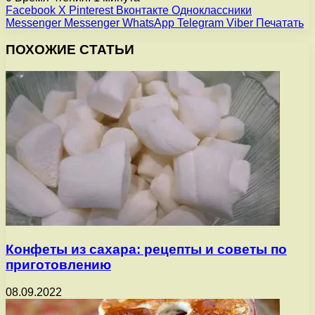
Facebook
X
Pinterest
Вконтакте
Одноклассники
Messenger
Messenger
WhatsApp
Telegram
Viber
Печатать
ПОХОЖИЕ СТАТЬИ
Конфеты из сахара: рецепты и советы по
приготовлению
08.09.2022