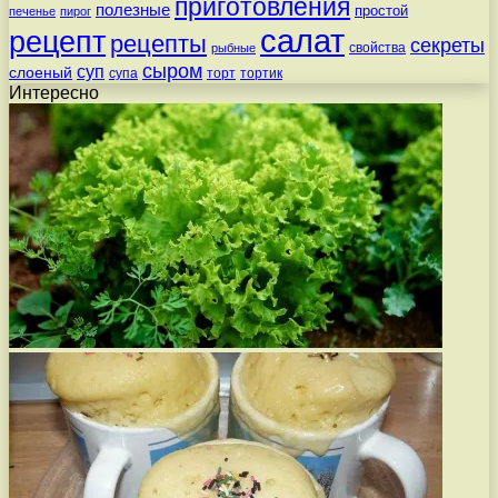
приготовления
полезные
простой
печенье
пирог
салат
рецепт
рецепты
секреты
свойства
рыбные
сыром
суп
слоеный
супа
торт
тортик
Интересно