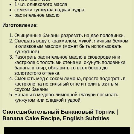
1 ч.л. оливкового масла
семечки кунжута/сладкая пудра
растительное масло
Изготовление:
Очищенные бананы разрезать на две половинки.
Смешать воду с крахмалом, мукой, яичным белком
и оливковым маслом (может быть использовать
кунжутное)
Разогреть растительное масло в сковороде или
кастрюле с толстыми стенами, окунуть половинки
банана в кляр, обжарить со всех боков до
золотистого оттенка.
Смешать мед с соком лимона, просто подогреть в
кастрюле на не сильный огне и полить взятым
соусом бананы.
Бананы в медово-лимонной глазури посыпать
кунжутом или сладкой пудрой.
Сногсшибательный Банановый Тортик |
Banana Cake Recipe, English Subtitles