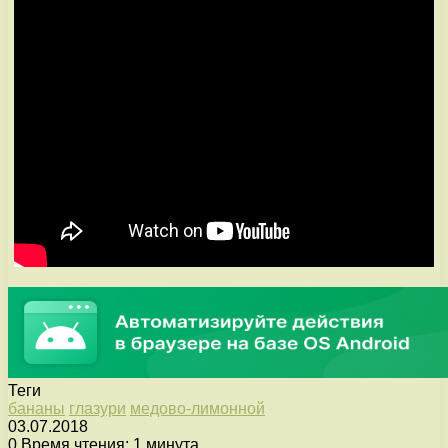
Теги
бананы
глазури
медово-лимонной
03.07.2018
0
Время чтения: 1 минута