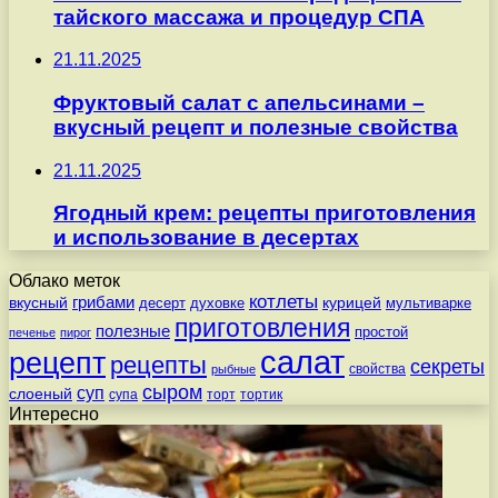
тайского массажа и процедур СПА
21.11.2025
Фруктовый салат с апельсинами –
вкусный рецепт и полезные свойства
21.11.2025
Ягодный крем: рецепты приготовления
и использование в десертах
Облако меток
котлеты
вкусный
грибами
курицей
десерт
духовке
мультиварке
приготовления
полезные
простой
печенье
пирог
салат
рецепт
рецепты
секреты
свойства
рыбные
сыром
суп
слоеный
супа
торт
тортик
Интересно