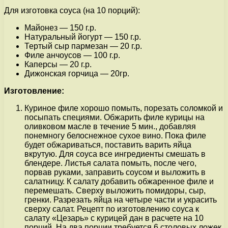
Для изготовка соуса (на 10 порций):
Майонез — 150 г.р.
Натуральный йогурт — 150 г.р.
Тертый сыр пармезан — 20 г.р.
Филе анчоусов — 100 г.р.
Каперсы — 20 г.р.
Дижонская горчица — 20гр.
Изготовление:
Куриное филе хорошо помыть, порезать соломкой и
посыпать специями. Обжарить филе курицы на
оливковом масле в течение 5 мин., добавляя
понемногу белоснежное сухое вино. Пока филе
будет обжариваться, поставить варить яйца
вкрутую. Для соуса все ингредиенты смешать в
блендере. Листья салата помыть, после чего,
порвав руками, заправить соусом и выложить в
салатницу. К салату добавить обжаренное филе и
перемешать. Сверху выложить помидоры, сыр,
гренки. Разрезать яйца на четыре части и украсить
сверху салат. Рецепт по изготовлению соуса к
салату «Цезарь» с курицей дан в расчете на 10
порций. На два порции требуется 6 столовых ложек