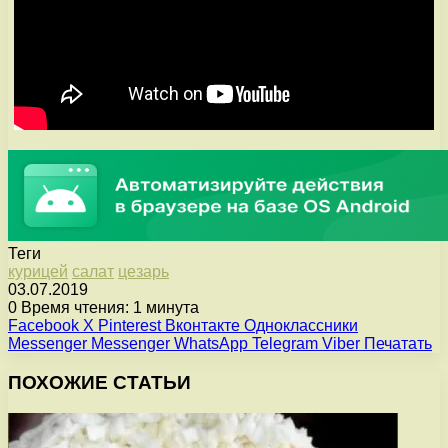
Теги
курицей
салат
цезарь
03.07.2019
0
Время чтения: 1 минута
Facebook
X
Pinterest
Вконтакте
Одноклассники
Messenger
Messenger
WhatsApp
Telegram
Viber
Печатать
ПОХОЖИЕ СТАТЬИ