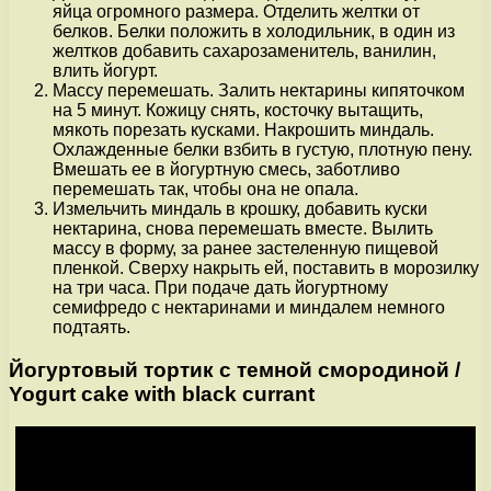
яйца огромного размера. Отделить желтки от
белков. Белки положить в холодильник, в один из
желтков добавить сахарозаменитель, ванилин,
влить йогурт.
Массу перемешать. Залить нектарины кипяточком
на 5 минут. Кожицу снять, косточку вытащить,
мякоть порезать кусками. Накрошить миндаль.
Охлажденные белки взбить в густую, плотную пену.
Вмешать ее в йогуртную смесь, заботливо
перемешать так, чтобы она не опала.
Измельчить миндаль в крошку, добавить куски
нектарина, снова перемешать вместе. Вылить
массу в форму, за ранее застеленную пищевой
пленкой. Сверху накрыть ей, поставить в морозилку
на три часа. При подаче дать йогуртному
семифредо с нектаринами и миндалем немного
подтаять.
Йогуртовый тортик с темной смородиной /
Yogurt cake with black currant