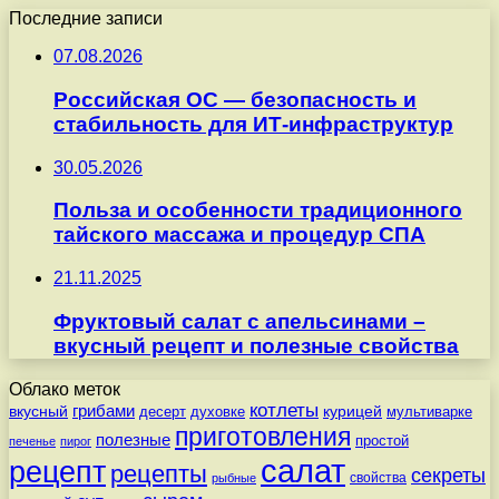
Последние записи
07.08.2026
Российская ОС — безопасность и
стабильность для ИТ-инфраструктур
30.05.2026
Польза и особенности традиционного
тайского массажа и процедур СПА
21.11.2025
Фруктовый салат с апельсинами –
вкусный рецепт и полезные свойства
Облако меток
котлеты
вкусный
грибами
курицей
десерт
духовке
мультиварке
приготовления
полезные
простой
печенье
пирог
салат
рецепт
рецепты
секреты
свойства
рыбные