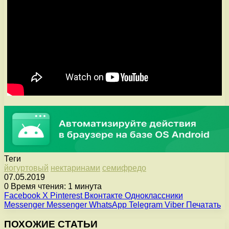
Теги
йогуртовый
нектаринами
семифредо
07.05.2019
0
Время чтения: 1 минута
Facebook
X
Pinterest
Вконтакте
Одноклассники
Messenger
Messenger
WhatsApp
Telegram
Viber
Печатать
ПОХОЖИЕ СТАТЬИ