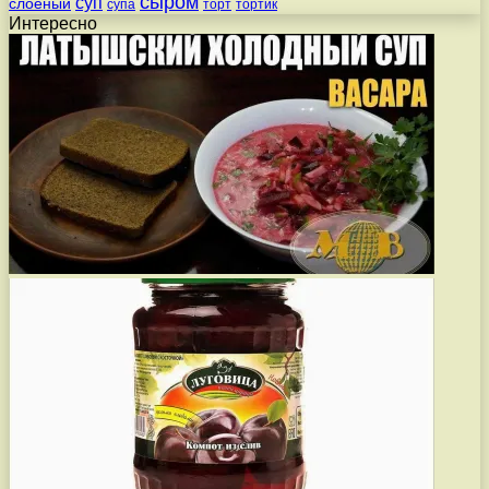
сыром
суп
слоеный
супа
торт
тортик
Интересно