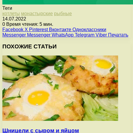
Теги
котлеты
монастырские
рыбные
14.07.2022
0
Время чтения: 5 мин.
Facebook
X
Pinterest
Вконтакте
Одноклассники
Messenger
Messenger
WhatsApp
Telegram
Viber
Печатать
ПОХОЖИЕ СТАТЬИ
Шницели с сыром и яйцом