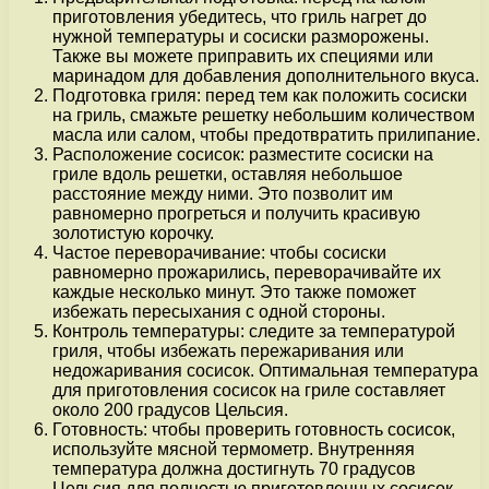
приготовления убедитесь, что гриль нагрет до
нужной температуры и сосиски разморожены.
Также вы можете приправить их специями или
маринадом для добавления дополнительного вкуса.
Подготовка гриля: перед тем как положить сосиски
на гриль, смажьте решетку небольшим количеством
масла или салом, чтобы предотвратить прилипание.
Расположение сосисок: разместите сосиски на
гриле вдоль решетки, оставляя небольшое
расстояние между ними. Это позволит им
равномерно прогреться и получить красивую
золотистую корочку.
Частое переворачивание: чтобы сосиски
равномерно прожарились, переворачивайте их
каждые несколько минут. Это также поможет
избежать пересыхания с одной стороны.
Контроль температуры: следите за температурой
гриля, чтобы избежать пережаривания или
недожаривания сосисок. Оптимальная температура
для приготовления сосисок на гриле составляет
около 200 градусов Цельсия.
Готовность: чтобы проверить готовность сосисок,
используйте мясной термометр. Внутренняя
температура должна достигнуть 70 градусов
Цельсия для полностью приготовленных сосисок.