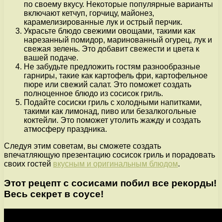
по своему вкусу. Некоторые популярные варианты
включают кетчуп, горчицу, майонез,
карамелизированные лук и острый перчик.
Украсьте блюдо свежими овощами, такими как
нарезанный помидор, маринованный огурец, лук и
свежая зелень. Это добавит свежести и цвета к
вашей подаче.
Не забудьте предложить гостям разнообразные
гарниры, такие как картофель фри, картофельное
пюре или свежий салат. Это поможет создать
полноценное блюдо из сосисок гриль.
Подайте сосиски гриль с холодными напитками,
такими как лимонад, пиво или безалкогольные
коктейли. Это поможет утолить жажду и создать
атмосферу праздника.
Следуя этим советам, вы сможете создать
впечатляющую презентацию сосисок гриль и порадовать
своих гостей
вкусным и оригинальным блюдом
.
Этот рецепт с сосисами побил все рекорды!
Весь секрет в соусе!