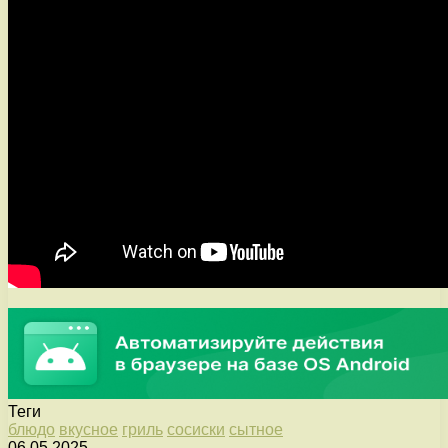
Теги
блюдо
вкусное
гриль
сосиски
сытное
06.05.2025