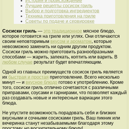
История и происхождение
Лучшие рецепты сосисок гриль
Выбор и подготовка ингредиентов
Техника приготовления на гриле
Советы по подаче и сервировке
Сосиски гриль
—
это традиционное
мясное блюдо,
которое готовится на гриле или углях. Они отличаются
своим неповторимым
вкусом и ароматом
, которые
невозможно заменить ни одним другим продуктом.
Сосиски гриль можно приготовить разнообразными
способами — жарить, запекать, коптить или варить. В
любом случае
результат будет впечатляющим.
Одной из главных преимуществ сосисок гриль является
их
быстрая и простая
приготовление. Всего несколько
минут — и
вкусное блюдо
готово к употреблению. Кроме
того, сосиски гриль отлично сочетаются с различными
приправами, соусами и гарнирами, что позволяет каждый
раз создавать новые и интересные вариации этого
блюда.
Не упустите возможность порадовать себя и близких
вкусными и сочными сосисками гриль. Ваш пикник или
вечеринка станут незабываемыми благодаря этому
простому, но восхитительному блюду!