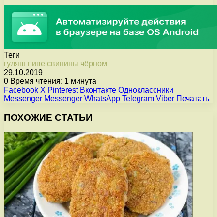
Теги
гуляш
пиве
свинины
чёрном
29.10.2019
0
Время чтения: 1 минута
Facebook
X
Pinterest
Вконтакте
Одноклассники
Messenger
Messenger
WhatsApp
Telegram
Viber
Печатать
ПОХОЖИЕ СТАТЬИ