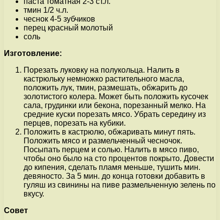
паста томатная 2-3 ст.л.
тмин 1/2 ч.л.
чеснок 4-5 зубчиков
перец красный молотый
соль
Изготовление:
Порезать луковку на полукольца. Налить в
кастрюльку немножко растительного масла,
положить лук, тмин, размешать, обжарить до
золотистого колера. Может быть положить кусочек
сала, грудинки или бекона, порезанный мелко. На
средние куски порезать мясо. Убрать середину из
перцев, порезать на кубики.
Положить в кастрюлю, обжаривать минут пять.
Положить мясо и размельченный чесночок.
Посыпать перцем и солью. Налить в мясо пиво,
чтобы оно было на сто процентов покрыто. Довести
до кипения, сделать пламя меньше, тушить мин.
девяносто. За 5 мин. до конца готовки добавить в
гуляш из свинины на пиве размельченную зелень по
вкусу.
Совет