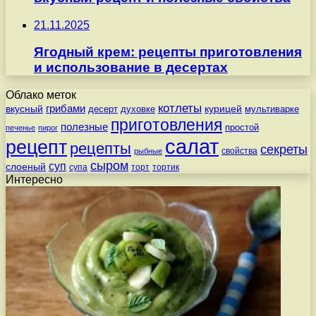
21.11.2025
Ягодный крем: рецепты приготовления
и использование в десертах
Облако меток
котлеты
вкусный
грибами
курицей
десерт
духовке
мультиварке
приготовления
полезные
простой
печенье
пирог
салат
рецепт
рецепты
секреты
свойства
рыбные
сыром
суп
слоеный
супа
торт
тортик
Интересно