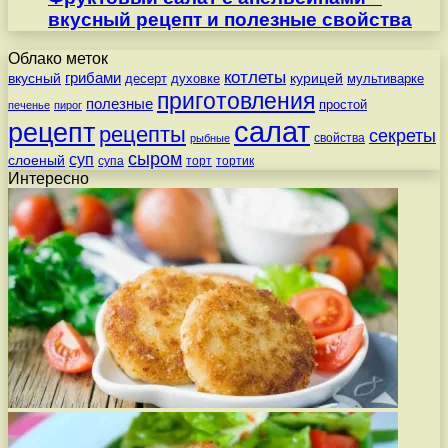
вкусный рецепт и полезные свойства
Облако меток
котлеты
вкусный
грибами
курицей
десерт
духовке
мультиварке
приготовления
полезные
простой
печенье
пирог
салат
рецепт
рецепты
секреты
свойства
рыбные
сыром
суп
слоеный
супа
торт
тортик
Интересно