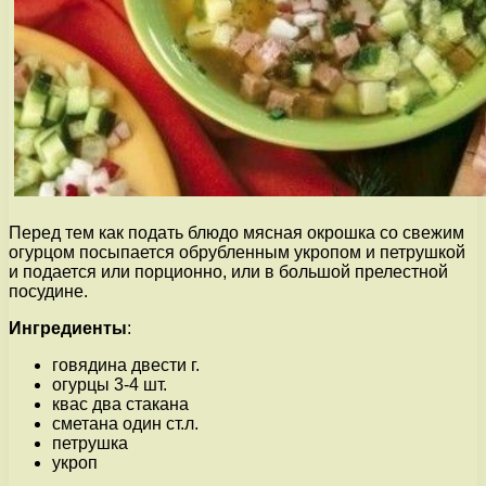
Перед тем как подать блюдо мясная окрошка со свежим
огурцом посыпается обрубленным укропом и петрушкой
и подается или порционно, или в большой прелестной
посудине.
Ингредиенты
:
говядина двести г.
огурцы 3-4 шт.
квас два стакана
сметана один ст.л.
петрушка
укроп