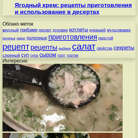
Ягодный крем: рецепты приготовления
и использование в десертах
Облако меток
котлеты
вкусный
грибами
курицей
десерт
духовке
мультиварке
приготовления
полезные
простой
печенье
пирог
салат
рецепт
рецепты
секреты
свойства
рыбные
сыром
суп
слоеный
супа
торт
тортик
Интересно