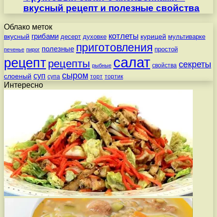
вкусный рецепт и полезные свойства
Облако меток
котлеты
вкусный
грибами
курицей
десерт
духовке
мультиварке
приготовления
полезные
простой
печенье
пирог
салат
рецепт
рецепты
секреты
свойства
рыбные
сыром
суп
слоеный
супа
торт
тортик
Интересно