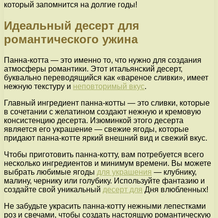
который запомнится на долгие годы!
Идеальный десерт для
романтического ужина
Панна-котта — это именно то, что нужно для создания
атмосферы романтики. Этот итальянский десерт,
буквально переводящийся как «вареное сливки», имеет
нежную текстуру и
неповторимый вкус
.
Главный ингредиент панна-котты — это сливки, которые
в сочетании с желатином создают нежную и кремовую
консистенцию десерта. Изюминкой этого десерта
является его украшение — свежие ягоды, которые
придают панна-котте яркий внешний вид и свежий вкус.
Чтобы приготовить панна-котту, вам потребуется всего
несколько ингредиентов и минимум времени. Вы можете
выбрать любимые ягоды
для украшения
— клубнику,
малину, чернику или голубику. Используйте фантазию и
создайте свой уникальный
десерт для
Дня влюбленных!
Не забудьте украсить панна-котту нежными лепестками
роз и свечами, чтобы создать настоящую романтическую