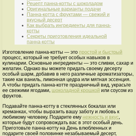
Рецепт панна-котты с шоколадом
Оригинальные варианты подачи
Панна-котта с фруктами — свежий и
вкусный десерт
Как выбрать ингредиенты для панна-
котты
Секреты приготовления идеальной
панна-котты
Изготовление панна-котты — это
простой и быстрый
процесс, который не требует особых навыков в
кулинарии. Основные ингредиенты — это сливки, сахар и
желатин. Однако вы можете придать своему десерту
особый шарм, добавив в него различные ароматизаторы,
такие как ваниль, лимонная цедра или мятная эссенция.
А чтобы придать панна-котте праздничный вид, украсьте
ее свежими ягодами,
шоколадной крошкой
или соусом из
фруктов.
Подавайте панна-котту в стеклянных бокалах или
креманках, чтобы выразить вашу заботу и любовь к
любимому человеку. Подарите ему
нежность и вкус
,
которые будут сопровождать вас в этот особый день.
Приготовьте панна-котту на День влюбленных и
подарите своей половинке незабываемый десерт,