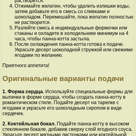
растворится.
Отжимайте желатин, чтобы удалить излишки воды,
затем добавьте его в смесь со сливками и
шоколадом. Перемешайте, пока желатин полностью
не растворится.
Разлейте смесь в индивидуальные формочки или
стаканы и охладите в холодильнике минимум на 4
часа, чтобы панна-котта застыла.
После охлаждения панна-котта готова к подаче.
Украсьте десерт шоколадной стружкой или свежими
ягодами по желанию.
Приятного аппетита!
Оригинальные варианты подачи
1. Форма сердца.
Используйте специальные формы для
выпечки в форме сердца, чтобы создать панна-котту в
романтическом стиле. Подайте десерт на тарелке с
ягодами и украсьте его шоколадным сиропом в виде
сердечек.
2. Коктейльная бокал.
Подайте панна-котту в высоком
стеклянном бокале, добавив сверху слой ягодного соуса.
Украсьте десерт мятными листочками или коктейльной