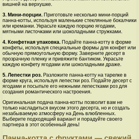
вишней на верхушке.
3. Мини-порции.
Приготовьте несколько мини-порций
панна-котты, используя маленькие стеклянные бокалчики
или креманки. Украсьте каждую порцию ягодами,
мятными листочками или шоколадными стружками.
4. Конфетная упаковка.
Подайте панна-котту в форме
конфеты, используя специальные формы для конфет или
обычную прямоугольную форму. Заверните десерт в
прозрачную пленку и привяжите бантиком. Украсьте
каждую конфету ягодами или шоколадными драже.
5. Лепестки роз.
Разложите панна-котту на тарелке в
форме круга, используя лепестки роз. Подайте десерт с
ягодами и посыпьте его нежными лепестками роз для
создания романтического настроения.
Оригинальная подача панна-котты позволит вам не
только насладиться вкусом этого десерта, но и создать
незабываемую атмосферу на День влюбленных.
Выберите подходящий вариант и порадуйте своего
партнера в этот особенный день!
Панна-котта с фруктами — свежий