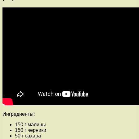
Ингредиенты:
150 г малины
150 г черники
50 г сахара