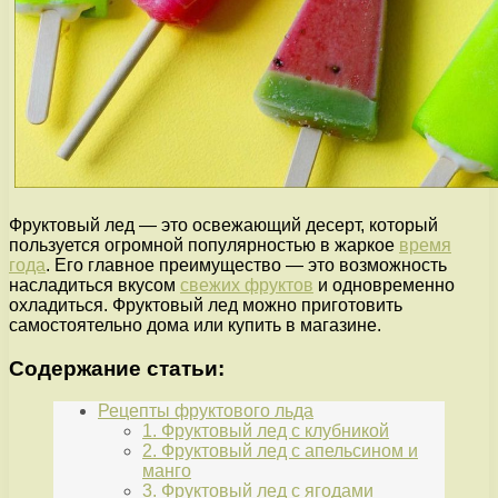
Фруктовый лед — это освежающий десерт, который
пользуется огромной популярностью в жаркое
время
года
. Его главное преимущество — это возможность
насладиться вкусом
свежих фруктов
и одновременно
охладиться. Фруктовый лед можно приготовить
самостоятельно дома или купить в магазине.
Содержание статьи:
Рецепты фруктового льда
1. Фруктовый лед с клубникой
2. Фруктовый лед с апельсином и
манго
3. Фруктовый лед с ягодами