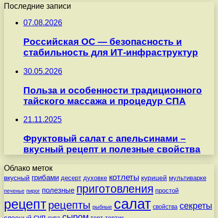
Последние записи
07.08.2026
Российская ОС — безопасность и
стабильность для ИТ-инфраструктур
30.05.2026
Польза и особенности традиционного
тайского массажа и процедур СПА
21.11.2025
Фруктовый салат с апельсинами –
вкусный рецепт и полезные свойства
Облако меток
котлеты
вкусный
грибами
курицей
десерт
духовке
мультиварке
приготовления
полезные
простой
печенье
пирог
салат
рецепт
рецепты
секреты
свойства
рыбные
сыром
суп
слоеный
супа
торт
тортик