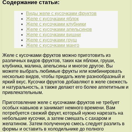
Содержание статьи:
Виды желе с кусочками фруктов
Желе с кусочками яблок
Желе с кусочками клубники
Желе с кусочками апельсинов
Желе с кусочками вишни
Желе с кусочками груш
Желе с кусочками манго
Желе с кусочками фруктов можно приготовить из
различных видов фруктов, таких как яблоки, груши,
клубника, малина, апельсины и многое другое. Вы
можете выбрать любимые фрукты или комбинировать
несколько видов, чтобы придать желе разнообразный и
яркий вкус. Кусочки фруктов добавляют в желе свежесть
и натуральность, а также делают его более аппетитным и
привлекательным.
Приготовление желе с кусочками фруктов не требует
особых навыков и занимает немного времени. Вам
потребуется свежий фрукт, который нужно нарезать на
небольшие кусочки, а затем смешать с сахаром и
желатином. Затем полученную смесь следует разлить в
формы и оставить в холодильнике до полного