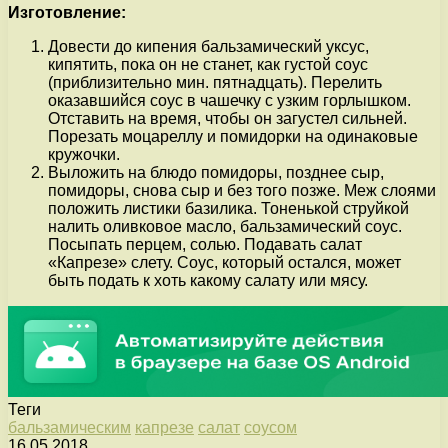
Изготовление:
Довести до кипения бальзамический уксус,
кипятить, пока он не станет, как густой соус
(приблизительно мин. пятнадцать). Перелить
оказавшийся соус в чашечку с узким горлышком.
Отставить на время, чтобы он загустел сильней.
Порезать моцареллу и помидорки на одинаковые
кружочки.
Выложить на блюдо помидоры, позднее сыр,
помидоры, снова сыр и без того позже. Меж слоями
положить листики базилика. Тоненькой струйкой
налить оливковое масло, бальзамический соус.
Посыпать перцем, солью. Подавать салат
«Капрезе» слету. Соус, который остался, может
быть подать к хоть какому салату или мясу.
Теги
бальзамическим
капрезе
салат
соусом
16.05.2018