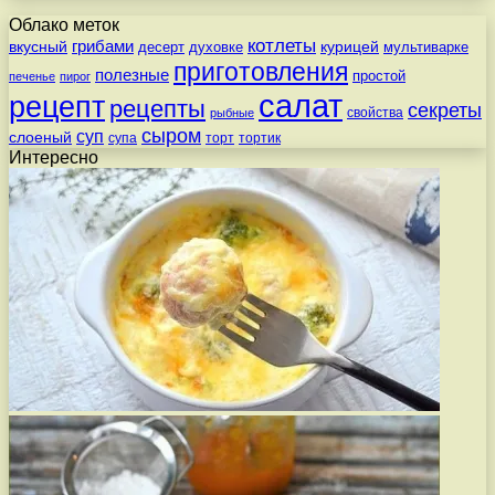
Облако меток
котлеты
вкусный
грибами
курицей
десерт
духовке
мультиварке
приготовления
полезные
простой
печенье
пирог
салат
рецепт
рецепты
секреты
свойства
рыбные
сыром
суп
слоеный
супа
торт
тортик
Интересно