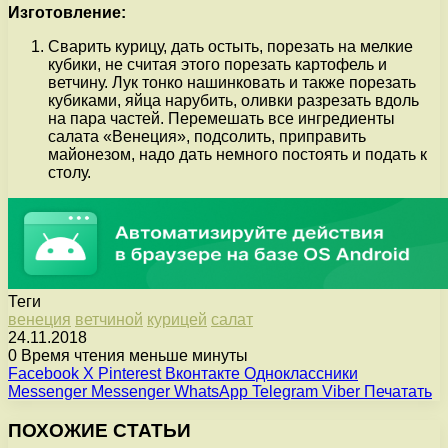
Изготовление:
Сварить курицу, дать остыть, порезать на мелкие
кубики, не считая этого порезать картофель и
ветчину. Лук тонко нашинковать и также порезать
кубиками, яйца нарубить, оливки разрезать вдоль
на пара частей. Перемешать все ингредиенты
салата «Венеция», подсолить, приправить
майонезом, надо дать немного постоять и подать к
столу.
Теги
венеция
ветчиной
курицей
салат
24.11.2018
0
Время чтения меньше минуты
Facebook
X
Pinterest
Вконтакте
Одноклассники
Messenger
Messenger
WhatsApp
Telegram
Viber
Печатать
ПОХОЖИЕ СТАТЬИ