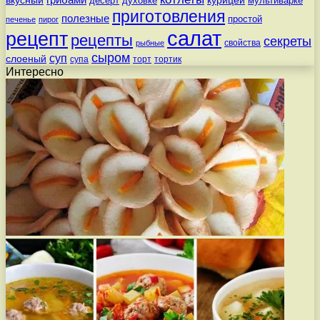
десерт
духовке
мультиварке
приготовления
полезные
простой
печенье
пирог
салат
рецепт
рецепты
секреты
свойства
рыбные
сыром
суп
слоеный
супа
торт
тортик
Интересно