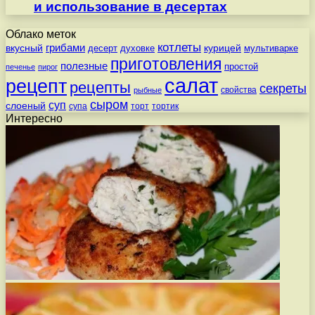
и использование в десертах
Облако меток
котлеты
вкусный
грибами
курицей
десерт
духовке
мультиварке
приготовления
полезные
простой
печенье
пирог
салат
рецепт
рецепты
секреты
свойства
рыбные
сыром
суп
слоеный
супа
торт
тортик
Интересно