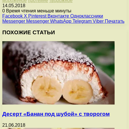
мороженое
протеине
творожное
14.05.2018
0
Время чтения меньше минуты
Facebook
X
Pinterest
Вконтакте
Одноклассники
Messenger
Messenger
WhatsApp
Telegram
Viber
Печатать
ПОХОЖИЕ СТАТЬИ
Десерт «Банан под шубой» с творогом
21.06.2018