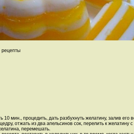
е рецепты
ть 10 мин., процедить, дать разбухнуть желатину, залив его
ь цедру, отжать из два апельсинов сок, перелить к желатину 
елатина, перемешать.