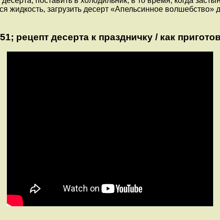
десерта, поставить в холодильник, в то время, когда засты
ся жидкость, загрузить десерт «Апельсинное волшебство» д
рецепт десерта к праздничку / как приготов