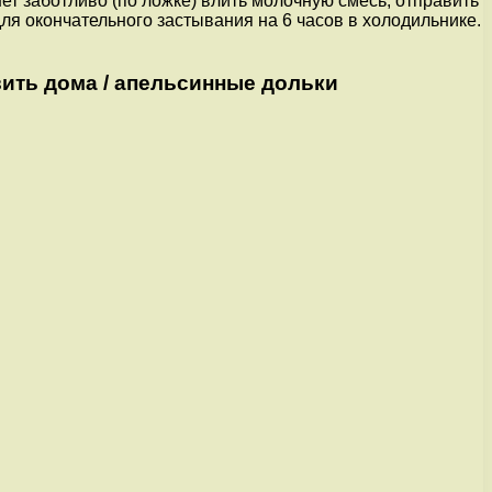
нет заботливо (по ложке) влить молочную смесь, отправить
ля окончательного застывания на 6 часов в холодильнике.
ить дома / апельсинные дольки