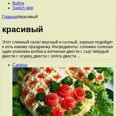
Войти
Switch skin
Главная
/
красивый
красивый
Этот слоеный салат вкусный и сытный, хорошо подойдет
к хоть какому праздничку. Ингредиенты: соломка соленая
один упаковка колбаса копченая двести г. сыр твёрдый
двести г. огурец двести г. опята двести…
Салаты