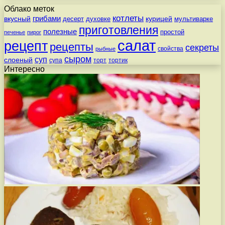
Облако меток
котлеты
вкусный
грибами
курицей
десерт
духовке
мультиварке
приготовления
полезные
простой
печенье
пирог
салат
рецепт
рецепты
секреты
свойства
рыбные
сыром
суп
слоеный
супа
торт
тортик
Интересно