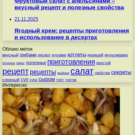
Фруктовый салат с апельсинами –
вкусный рецепт и полезные свойства
21.11.2025
Ягодный крем: рецепты приготовления
и использование в десертах
Облако меток
котлеты
вкусный
грибами
курицей
десерт
духовке
мультиварке
приготовления
полезные
простой
печенье
пирог
салат
рецепт
рецепты
секреты
свойства
рыбные
сыром
суп
слоеный
супа
торт
тортик
Интересно