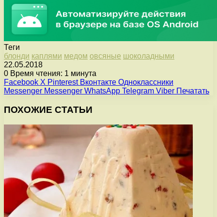
Теги
блонди
каплями
медом
овсяные
шоколадными
22.05.2018
0
Время чтения: 1 минута
Facebook
X
Pinterest
Вконтакте
Одноклассники
Messenger
Messenger
WhatsApp
Telegram
Viber
Печатать
ПОХОЖИЕ СТАТЬИ