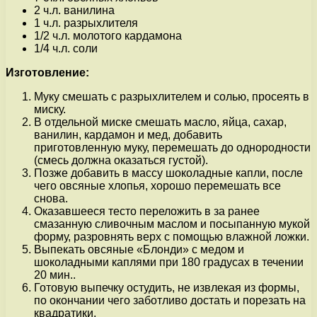
2 ч.л. ванилина
1 ч.л. разрыхлителя
1/2 ч.л. молотого кардамона
1/4 ч.л. соли
Изготовление:
Муку смешать с разрыхлителем и солью, просеять в
миску.
В отдельной миске смешать масло, яйца, сахар,
ванилин, кардамон и мед, добавить
приготовленную муку, перемешать до однородности
(смесь должна оказаться густой).
Позже добавить в массу шоколадные капли, после
чего овсяные хлопья, хорошо перемешать все
снова.
Оказавшееся тесто переложить в за ранее
смазанную сливочным маслом и посыпанную мукой
форму, разровнять верх с помощью влажной ложки.
Выпекать овсяные «Блонди» с медом и
шоколадными каплями при 180 градусах в течении
20 мин..
Готовую выпечку остудить, не извлекая из формы,
по окончании чего заботливо достать и порезать на
квадратики.