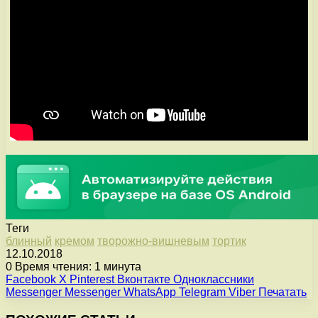
Теги
блинный
кремом
творожно-вишневым
тортик
12.10.2018
0
Время чтения: 1 минута
Facebook
X
Pinterest
Вконтакте
Одноклассники
Messenger
Messenger
WhatsApp
Telegram
Viber
Печатать