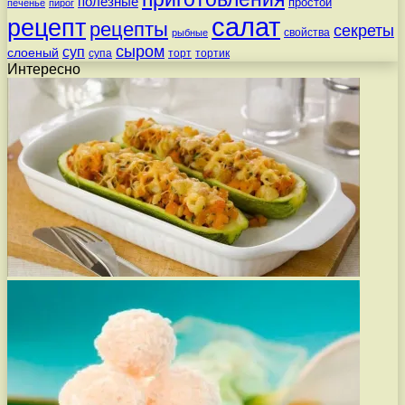
полезные
простой
печенье
пирог
салат
рецепт
рецепты
секреты
свойства
рыбные
сыром
суп
слоеный
супа
торт
тортик
Интересно