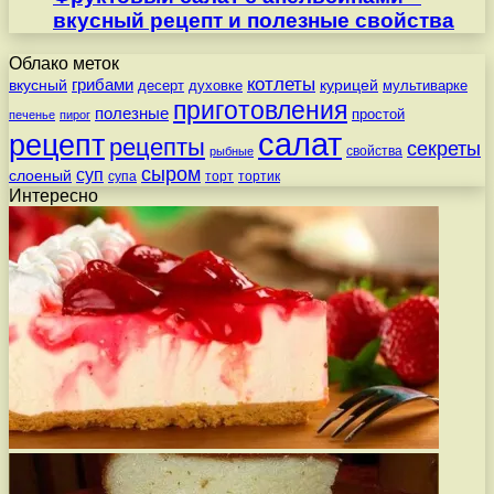
вкусный рецепт и полезные свойства
Облако меток
котлеты
вкусный
грибами
курицей
десерт
духовке
мультиварке
приготовления
полезные
простой
печенье
пирог
салат
рецепт
рецепты
секреты
свойства
рыбные
сыром
суп
слоеный
супа
торт
тортик
Интересно