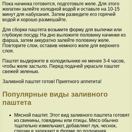
Пока начинка готовится, подготовьте желе. Для этого
желатин залейте холодной водой и оставьте на 10-15
минут для набухания. Затем разведите его горячей
водой и хорошо размешайте.
Для сборки паштета возьмите форму для выпечки или
глубокую посуду. На дно выложите половину начинки из
фарша, затем аккуратно залейте половину желе.
Повторите слои, оставив немного желе для верхнего
слоя.
Паштет выдержите в холодильнике не менее 3-4 часов,
чтобы желе застыло. Перед подачей украсьте паштет
свежей зеленью.
Заливной паштет готов! Приятного аппетита!
Популярные виды заливного
паштета
Мясной паштет. Этот вид заливного паштета готовят
из свинины, говядины или птицы. Мясо обычно
тщательно измельчают, добавляют лук, чеснок,
специи и запекают в форме до получения