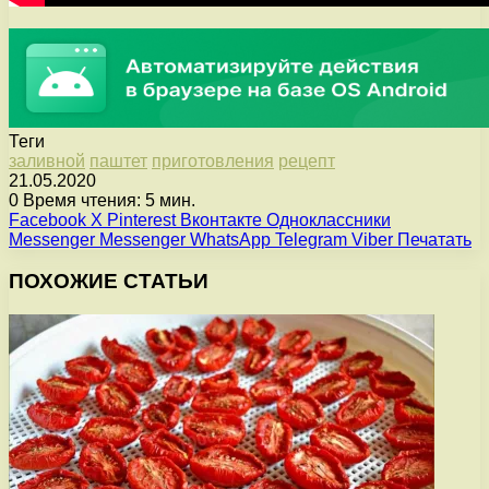
Теги
заливной
паштет
приготовления
рецепт
21.05.2020
0
Время чтения: 5 мин.
Facebook
X
Pinterest
Вконтакте
Одноклассники
Messenger
Messenger
WhatsApp
Telegram
Viber
Печатать
ПОХОЖИЕ СТАТЬИ