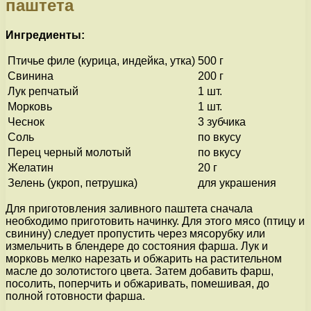
паштета
Ингредиенты:
Птичье филе (курица, индейка, утка)
500 г
Свинина
200 г
Лук репчатый
1 шт.
Морковь
1 шт.
Чеснок
3 зубчика
Соль
по вкусу
Перец черный молотый
по вкусу
Желатин
20 г
Зелень (укроп, петрушка)
для украшения
Для приготовления заливного паштета сначала
необходимо приготовить начинку. Для этого мясо (птицу и
свинину) следует пропустить через мясорубку или
измельчить в блендере до состояния фарша. Лук и
морковь мелко нарезать и обжарить на растительном
масле до золотистого цвета. Затем добавить фарш,
посолить, поперчить и обжаривать, помешивая, до
полной готовности фарша.