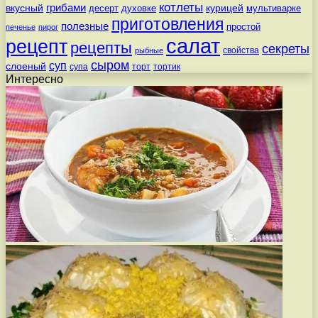
котлеты
вкусный
грибами
курицей
десерт
духовке
мультиварке
приготовления
полезные
простой
печенье
пирог
салат
рецепт
рецепты
секреты
свойства
рыбные
сыром
суп
слоеный
супа
торт
тортик
Интересно