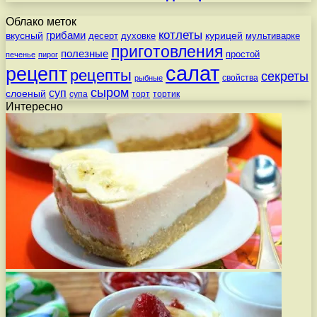
Облако меток
котлеты
вкусный
грибами
курицей
десерт
духовке
мультиварке
приготовления
полезные
простой
печенье
пирог
салат
рецепт
рецепты
секреты
свойства
рыбные
сыром
суп
слоеный
супа
торт
тортик
Интересно