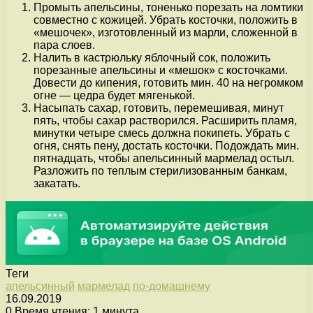
Промыть апельсины, тоненько порезать на ломтики
совместно с кожицей. Убрать косточки, положить в
«мешочек», изготовленный из марли, сложенной в
пара слоев.
Налить в кастрюльку яблочный сок, положить
порезанные апельсины и «мешок» с косточками.
Довести до кипения, готовить мин. 40 на негромком
огне — цедра будет мягенькой.
Насыпать сахар, готовить, перемешивая, минут
пять, чтобы сахар растворился. Расширить пламя,
минутки четыре смесь должна покипеть. Убрать с
огня, снять пену, достать косточки. Подождать мин.
пятнадцать, чтобы апельсинный мармелад остыл.
Разложить по теплым стерилизованным банкам,
закатать.
Теги
апельсинный
мармелад
по-домашнему
16.09.2019
0
Время чтения: 1 минута