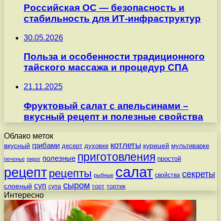
Российская ОС — безопасность и
стабильность для ИТ-инфраструктур
30.05.2026
Польза и особенности традиционного
тайского массажа и процедур СПА
21.11.2025
Фруктовый салат с апельсинами –
вкусный рецепт и полезные свойства
Облако меток
котлеты
вкусный
грибами
курицей
десерт
духовке
мультиварке
приготовления
полезные
простой
печенье
пирог
салат
рецепт
рецепты
секреты
свойства
рыбные
сыром
суп
слоеный
супа
торт
тортик
Интересно