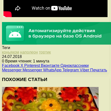
Теги
коньяком
наполеон
тортик
24.07.2018
0
Время чтения: 1 минута
Facebook
X
Pinterest
Вконтакте
Одноклассники
Messenger
Messenger
WhatsApp
Telegram
Viber
Печатать
ПОХОЖИЕ СТАТЬИ