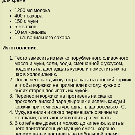
для крема:
1200 мл молока
400 г сахара
150 г. муки
5 желтков
10 мл коньяка
1 ч.л. ванильного сахара
Изготовление:
Тесто замесить из мелко порубленного сливочного
масла и муки, соли, воды, смешанной с уксусом,
поделить на двенадцать кусков и поместить их на
час в холодильник.
После чего каждый кусок раскатать в тонкий коржик,
а чтобы коржики не прилипали к столу, нужно с
обеих сторон посыпать их мукой.
Перенести коржики на противень на скалке,
проколоть вилкой пара дырочек и испечь каждый
коржик при температуре одна тыща восемьсот С.
Муку, ванилин и сахар перемешать с яичными
желтками, влить коньяк и опять размешать.
В сотейнике довести молоко до кипения, влить в
него приготовленную мучную смесь, хорошо
перемешать и поставить на небольшой пламя.