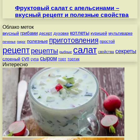
Фруктовый салат с апельсинами –
вкусный рецепт и полезные свойства
Облако меток
котлеты
вкусный
грибами
курицей
десерт
духовке
мультиварке
приготовления
полезные
простой
печенье
пирог
салат
рецепт
рецепты
секреты
свойства
рыбные
сыром
суп
слоеный
супа
торт
тортик
Интересно