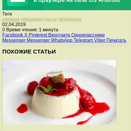
Теги
изюмом
орешками
пасха
творожная
02.04.2019
0
Время чтения: 1 минута
Facebook
X
Pinterest
Вконтакте
Одноклассники
Messenger
Messenger
WhatsApp
Telegram
Viber
Печатать
ПОХОЖИЕ СТАТЬИ