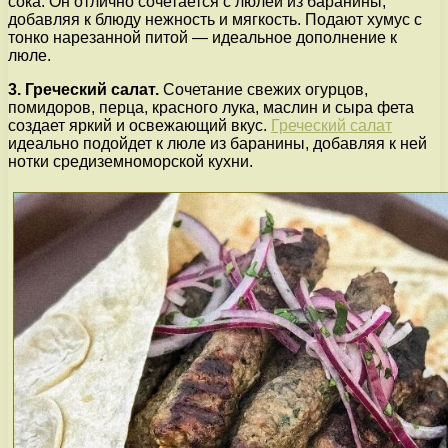
сока. Он отлично сочетается с люлей из баранины,
добавляя к блюду нежность и мягкость. Подают хумус с
тонко нарезанной питой — идеальное дополнение к
люле.
3. Греческий салат.
Сочетание свежих огурцов,
помидоров, перца, красного лука, маслин и сыра фета
создает яркий и освежающий вкус.
Греческий салат
идеально подойдет к люле из баранины, добавляя к ней
нотки средиземноморской кухни.