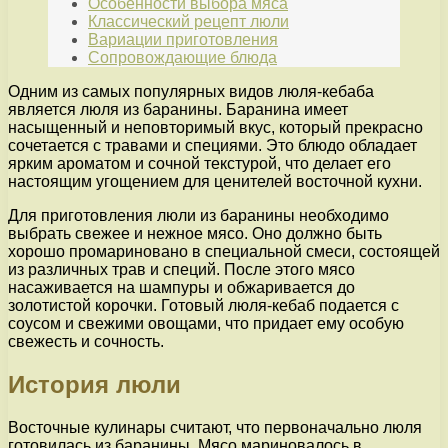
Особенности выбора мяса
Классический рецепт люли
Вариации приготовления
Сопровождающие блюда
Одним из самых популярных видов люля-кебаба
является люля из баранины. Баранина имеет
насыщенный и неповторимый вкус, который прекрасно
сочетается с травами и специями. Это блюдо обладает
ярким ароматом и сочной текстурой, что делает его
настоящим угощением для ценителей восточной кухни.
Для приготовления люли из баранины необходимо
выбрать свежее и нежное мясо. Оно должно быть
хорошо промариновано в специальной смеси, состоящей
из различных трав и специй. После этого мясо
насаживается на шампуры и обжаривается до
золотистой корочки. Готовый люля-кебаб подается с
соусом и свежими овощами, что придает ему особую
свежесть и сочность.
История люли
Восточные кулинары считают, что первоначально люля
готовилась из баранины. Мясо мариновалось в