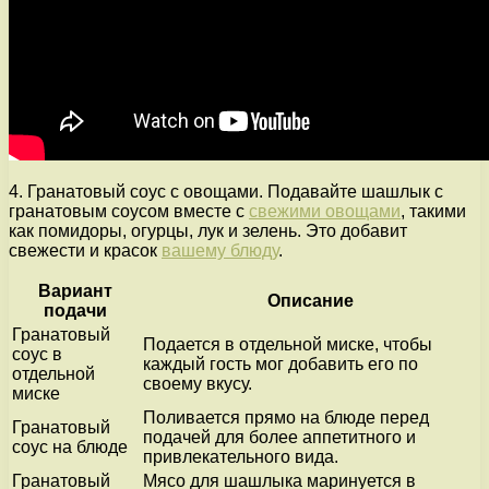
4. Гранатовый соус с овощами. Подавайте шашлык с
гранатовым соусом вместе с
свежими овощами
, такими
как помидоры, огурцы, лук и зелень. Это добавит
свежести и красок
вашему блюду
.
Вариант
Описание
подачи
Гранатовый
Подается в отдельной миске, чтобы
соус в
каждый гость мог добавить его по
отдельной
своему вкусу.
миске
Поливается прямо на блюде перед
Гранатовый
подачей для более аппетитного и
соус на блюде
привлекательного вида.
Гранатовый
Мясо для шашлыка маринуется в