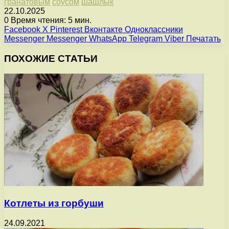
гранатовым
соусом
шашлык
22.10.2025
0
Время чтения: 5 мин.
Facebook
X
Pinterest
Вконтакте
Одноклассники
Messenger
Messenger
WhatsApp
Telegram
Viber
Печатать
ПОХОЖИЕ СТАТЬИ
Котлеты из горбуши
24.09.2021